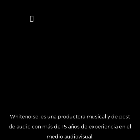
Quienes Somos
Lo mas reciente
Series y TV
Whitenoise, es una productora musical y de post
de audio con más de 15 años de experiencia en el
medio audiovisual.